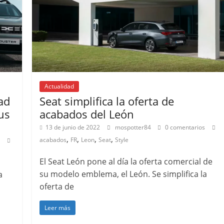
Actualidad
ad
Seat simplifica la oferta de
us
acabados del León
13 de junio de 2022
mospotter84
0 comentarios
,
,
,
,
acabados
FR
Leon
Seat
Style
El Seat León pone al día la oferta comercial de
su modelo emblema, el León. Se simplifica la
a
oferta de
Leer más