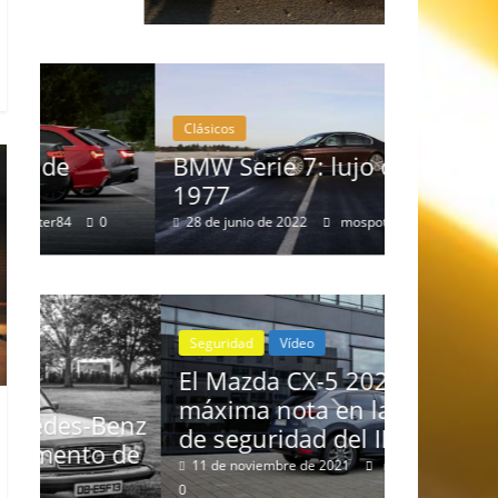
Clásicos
Clásicos
BMW Serie 7: lujo desde
20 años
1977
Cayenn
28 de junio de 2022
mospotter84
0
10 de junio 
Seguridad
Vídeo
El Mazda CX-5 2022 logra la
máxima nota en las pruebas
enz
de seguridad del IIHS
de
11 de noviembre de 2021
mospotter84
0