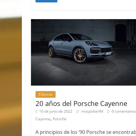
Clásicos
20 años del Porsche Cayenne
10 de junio de 2022
mospotter84
0 comentarios
,
Cayenne
Porsche
A principios de los ‘90 Porsche se encontra