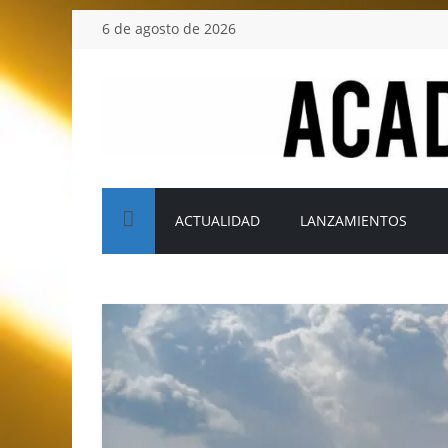
Saltar
6 de agosto de 2026
al
contenido
Academia
del
ACTUALIDAD
LANZAMIENTOS
Motor
Tu
blog
de
coches