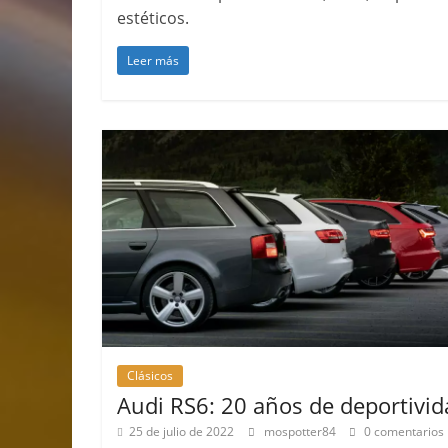
estéticos.
Leer más
Clásicos
Clase S Co
años de uno
Mercedes-B
31 de enero de 20
Seguridad
Llamada a r
Mercedes Cl
Clásicos
entre 2017
Audi RS6: 20 años de deportivid
4 de septiembre d
25 de julio de 2022
mospotter84
0 comentarios
0