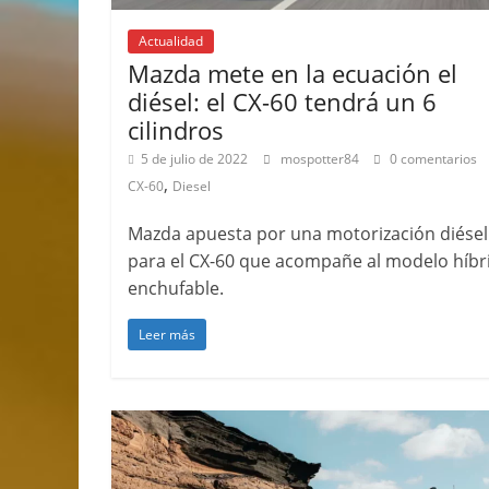
Actualidad
Mazda mete en la ecuación el
diésel: el CX-60 tendrá un 6
cilindros
5 de julio de 2022
mospotter84
0 comentarios
,
CX-60
Diesel
Mazda apuesta por una motorización diésel
para el CX-60 que acompañe al modelo híbr
enchufable.
Leer más