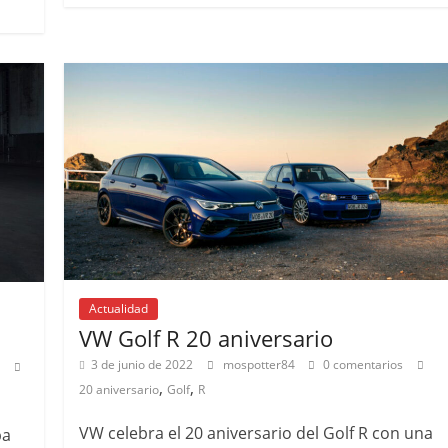
Actualidad
VW Golf R 20 aniversario
3 de junio de 2022
mospotter84
0 comentarios
,
,
20 aniversario
Golf
R
VW celebra el 20 aniversario del Golf R con una
ba