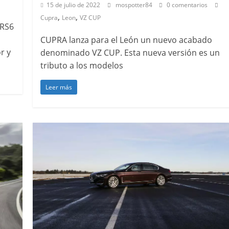
15 de julio de 2022
mospotter84
0 comentarios
31 de mayo de 2022
mospotter84
,
,
Cupra
Leon
VZ CUP
 RS6
CUPRA lanza para el León un nuevo acabado
r y
denominado VZ CUP. Esta nueva versión es un
tributo a los modelos
Leer más